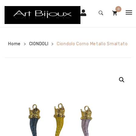
0
HOME
No products in the cart.
SHOP
Home
CIONDOLI
Ciondolo Corno Metallo Smaltato
>
>
CHI SIAMO
CONTATTI