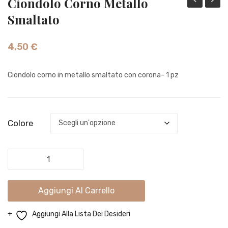
Ciondolo Corno Metallo
Fiore
Croce
Smaltato
Filigrana
Cristall
–
4,50
€
oro
Ciondolo corno in metallo smaltato con corona- 1 pz
Colore
Ciondolo
Corno
Metallo
Aggiungi Al Carrello
Smaltato
quantity
Aggiungi Alla Lista Dei Desideri