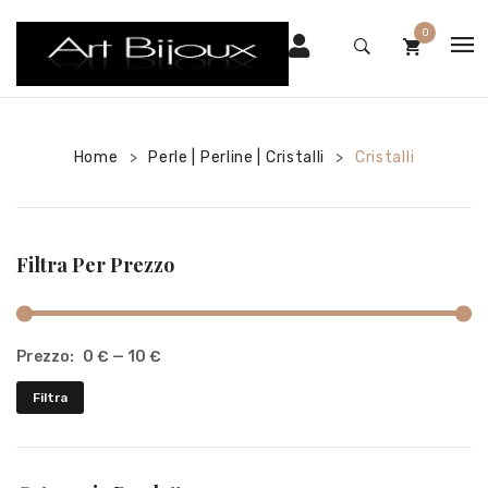
0
HOME
No products in the cart.
SHOP
Home
Perle | Perline | Cristalli
Cristalli
>
>
CHI SIAMO
CONTATTI
Filtra Per Prezzo
Prezzo:
0 €
—
10 €
Pr
Pr
Filtra
M
M