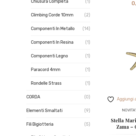
Chiusura Completa
(1)
0
Climbing Corde 10mm
(2)
Componenti In Metallo
(14)
Componenti In Resina
(1)
Componenti Legno
(1)
Paracord 4mm
(1)
Rondelle Strass
(1)
CORDA
(0)
Aggiungi a
NOVITA
Elementi Smaltati
(9)
Stella Mar
Fili Bigiotteria
(5)
Zama – 