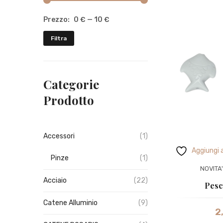
Prezzo:
0 €
—
10 €
Prezzo
Prezzo
Filtra
Min
Max
Categorie
Prodotto
Accessori
(1)
Aggiungi a
Pinze
(1)
NOVITA
Acciaio
(22)
Pesc
Catene Alluminio
(9)
2