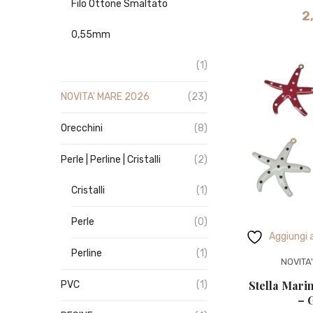
Filo Ottone Smaltato
2
0,55mm
(1)
NOVITA' MARE 2026
(23)
Orecchini
(8)
Perle | Perline | Cristalli
(2)
Cristalli
(1)
Perle
(0)
Aggiungi a
Perline
(1)
NOVITA
Stella Mari
PVC
(1)
– 