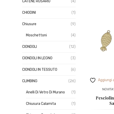
CATENE ROSARIO
(4)
CHIODINI
(1)
Chiusure
(9)
Moschettoni
(4)
CIONDOLI
(12)
CIONDOLI IN LEGNO
(3)
CIONDOLI IN TESSUTO
(6)
Aggiungi a
CLIMBING
(26)
NOVITA
Anelli Di Vetro Di Murano
(1)
Pescioli
Sa
Chiusura Calamita
(1)