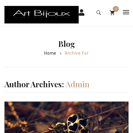
0
HOME
No products in the cart.
SHOP
Blog
CHI SIAMO
Home
Archive For
>
CONTATTI
Author Archives:
Admin