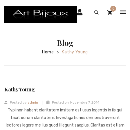
0
HOME
No products in the cart.
SHOP
Blog
CHI SIAMO
Home
Kathy Young
>
CONTATTI
Kathy Young
|
Posted by
admin
Posted on
Novembre 7, 2014
Typi non habent claritatem insitam est usus legentis in iis qui
facit eorum claritatem. Investigationes demonstraverunt
lectores legere me lius quod ii legunt saepius. Claritas est etiam